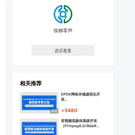
埃梯零声
进店逛逛
相关推荐
DPDK网络存储虚拟化开
发
（vpp/OvS/DDos/SDN/NFV/SPDK）
5480
￥
课程
音视频流媒体高级开发
（FFmpeg6.0/WebRTC/RTMP/RTSP/
编码解码）