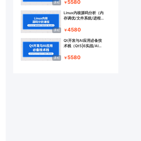
5580
￥
课程
Linux内核源码分析（内
存调优/文件系统/进程管
理/设备驱动/网络协议
栈）
4580
￥
课程
Qt开发与AI应用必备技
术栈（Qt5|6实战/AI应
用/c++/OpenCV/Quick）
5580
￥
课程