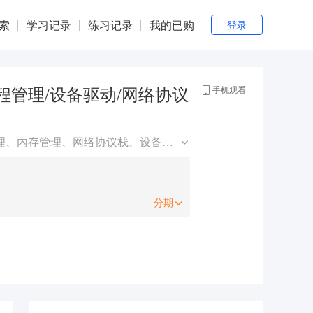
登录
索
学习记录
练习记录
我的已购
手机观看
进程管理/设备驱动/网络协议
本课程精选5大主题深入剖析，提升内核开发者技术水平：进程管理、内存管理、网络协议栈、设备驱动管理以及文件系统及内核组件。学习后，你将掌握内核开发的核心技术，提高自身竞争力。
分期