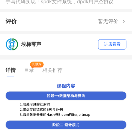
手写代码实现：spdk文件系统，dpdk用户态协议
栈，异步网络库zvnet ,协程，io_uring,Nginx，bp
f，线程池，内存池，连接池，原子操作，ringbuffe
评价
暂无评价
r，定时器，死锁检测，分布式锁，日志，probuf,k
afka,grpc，udp可靠传输 上线项目：KV存储项目，
图床项目，即时通讯项目
埃梯零声
进店看看
含试学
详情
目录
相关推荐